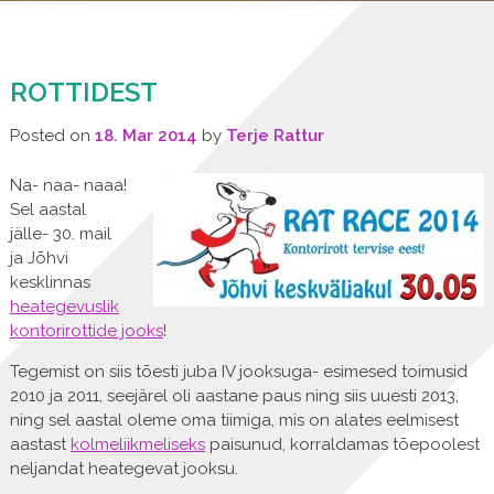
ROTTIDEST
Posted on
18. Mar 2014
by
Terje Rattur
Na- naa- naaa!
Sel aastal
jälle- 30. mail
ja Jõhvi
kesklinnas
heategevuslik
kontorirottide jooks
!
Tegemist on siis tõesti juba IV jooksuga- esimesed toimusid
2010 ja 2011, seejärel oli aastane paus ning siis uuesti 2013,
ning sel aastal oleme oma tiimiga, mis on alates eelmisest
aastast
kolmeliikmeliseks
paisunud, korraldamas tõepoolest
neljandat heategevat jooksu.