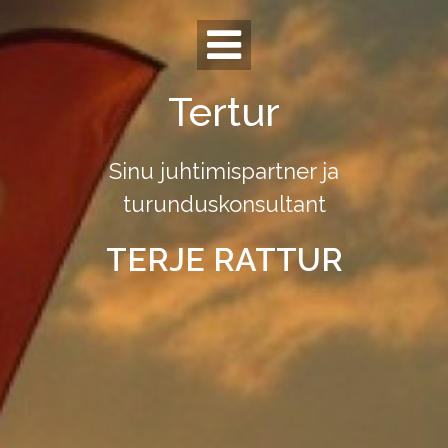
Skip
to
content
Tertur
Sinu juhtimispartner ja
turunduskonsultant
TERJE RATTUR