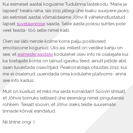
Kui esimesel aastal kogusime Tudulinna lastekodu “Maria ja
lapsed” heaks raha, siis 2011 jällegi ühe Iisaku suurpere jaoks,
siis eelmisel aastal võimaldasime Jõhvi 8 vähekindlustatud
lapsel
suvelaagrisse
saada. Selle aasta jooksu suhtes pole
veel teada- töö selle nimel käib.
Olen ise läbi nende kolme korra palju positiivseid
emotsioone kogunud. Üks asi, millest on veidike kahju on
see, et
esimeste aastate
kodulehel olev info nii osalejate kui
ka toetajate kohta on läinud igaviku teed, ainult piltide abil
saan tuvastada osavõtjaid. Peakorraldaja otsustas 2012, kui
me ei osalenud, uuendada oma kodulehe platvormi- sinna
see info kadus…
Mult on küsitud, et miks ma seda korraldan? Soovin lihtsalt,
et Jõhvis toimuks selliseid ühe eesmärgi nimel pingutamisi
rohkem. Teisalt soovin, et Jõhvi oleks teiste suuremate
linnade kõrval esindatud.
Nii lihtne ongi :)