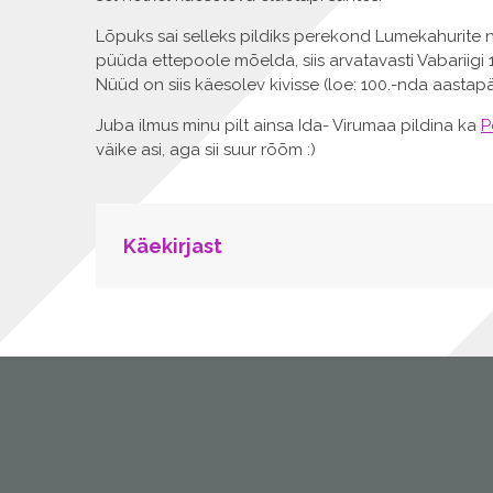
Lõpuks sai selleks pildiks perekond Lumekahurite 
püüda ettepoole mõelda, siis arvatavasti Vabariigi
Nüüd on siis käesolev kivisse (loe: 100.-nda aastap
Juba ilmus minu pilt ainsa Ida- Virumaa pildina ka
P
väike asi, aga sii suur rõõm :)
POST
Käekirjast
NAVIGATION