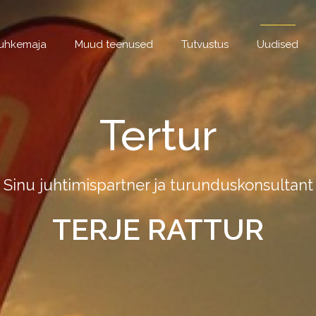
puhkemaja
Muud teenused
Tutvustus
Uudised
Tertur
Sinu juhtimispartner ja turunduskonsultant
TERJE RATTUR