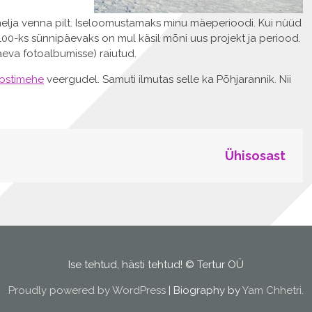
nelja venna pilt. Iseloomustamaks minu mäeperioodi. Kui nüüd
 100-ks sünnipäevaks on mul käsil mõni uus projekt ja periood.
äeva fotoalbumisse) raiutud.
ostimehe
veergudel. Samuti ilmutas selle ka Põhjarannik. Nii
Ühisosast
Ise tehtud, hästi tehtud! © Tertur OÜ
Proudly powered by WordPress
|
Biography by
Yam Chhetri
.