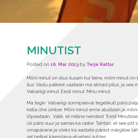
MINUTIST
Posted on
16. Mar 2013
by
Terje Rattur
Mõni minut on elus
ilusam kui teine, mõni minut o
ilus. Vastu päikest vaatasin ma silmad pilus, ja see mi
Vabariigi minut. Eesti minut. Minu minut.
Ma tegin Vabariigi sünnipäeval tegelikult päris palju 
kella ühe ümber. Mõni minut enne alustasin ja mõni
lõpeatasin. Valik, et milline nendest “Eesti Minutisse
oli päris suur ja samas ka raske. Tahtsin, et see pilt 
omapärane ja oleks ka aastate pärast märgilise t
sel hetkel käesoleva eluetapi suhtes.