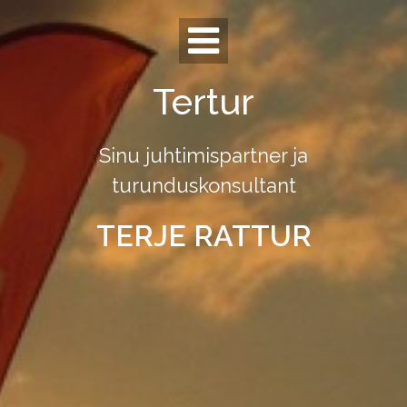
Skip
to
content
Tertur
Sinu juhtimispartner ja
turunduskonsultant
TERJE RATTUR