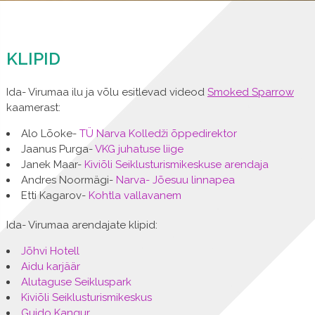
KLIPID
Ida- Virumaa ilu ja võlu esitlevad videod
Smoked Sparrow
kaamerast:
Alo Lõoke-
TÜ Narva Kolledži õppedirektor
Jaanus Purga-
VKG juhatuse liige
Janek Maar-
Kiviõli Seiklusturismikeskuse arendaja
Andres Noormägi-
Narva- Jõesuu linnapea
Etti Kagarov-
Kohtla vallavanem
Ida- Virumaa arendajate klipid:
Jõhvi Hotell
Aidu karjäär
Alutaguse Seikluspark
Kiviõli Seiklusturismikeskus
Guido Kangur