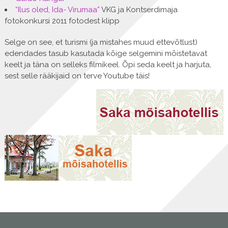
“Ilus oled, Ida- Virumaa”
VKG ja Kontserdimaja
fotokonkursi 2011 fotodest klipp
Selge on see, et turismi (ja mistahes muud ettevõtlust)
edendades tasub kasutada kõige selgemini mõistetavat
keelt ja täna on selleks filmikeel. Õpi seda keelt ja harjuta,
sest selle rääkijaid on terve Youtube täis!